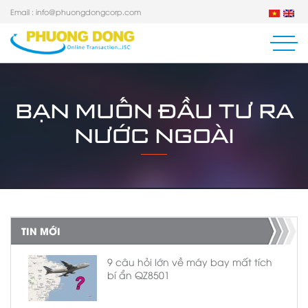
Email :
info@phuongdongcorp.com
BẠN MUỐN ĐẦU TƯ RA
NƯỚC NGOÀI
TIN MỚI
9 câu hỏi lớn về máy bay mất tích
bí ẩn QZ8501