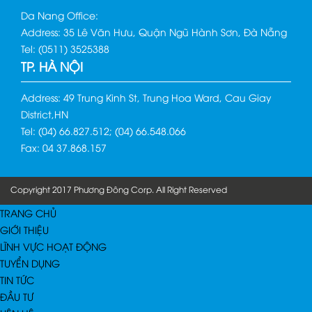
Da Nang Office:
Address: 35 Lê Văn Hưu, Quận Ngũ Hành Sơn, Đà Nẵng
Tel: (0511) 3525388
TP. HÀ NỘI
Address: 49 Trung Kinh St, Trung Hoa Ward, Cau Giay
District,HN
Tel: (04) 66.827.512; (04) 66.548.066
Fax: 04 37.868.157
Copyright 2017 Phương Đông Corp. All Right Reserved
TRANG CHỦ
GIỚI THIỆU
LĨNH VỰC HOẠT ĐỘNG
TUYỂN DỤNG
TIN TỨC
ĐẦU TƯ