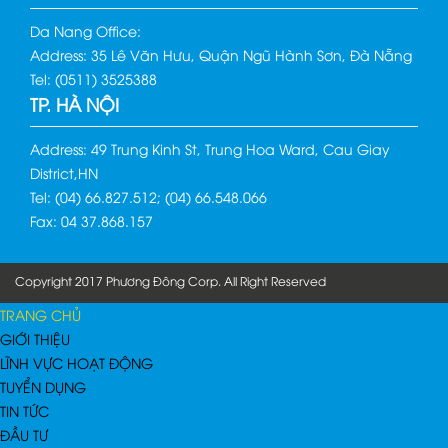
Da Nang Office:
Address: 35 Lê Văn Hưu, Quận Ngũ Hành Sơn, Đà Nẵng
Tel: (0511) 3525388
TP. HÀ NỘI
Address: 49 Trung Kinh St, Trung Hoa Ward, Cau Giay
District,HN
Tel: (04) 66.827.512; (04) 66.548.066
Fax: 04 37.868.157
Copyright 2017 Phương Đông Corp. All Right Reserved
TRANG CHỦ
GIỚI THIỆU
LĨNH VỰC HOẠT ĐỘNG
TUYỂN DỤNG
TIN TỨC
ĐẦU TƯ