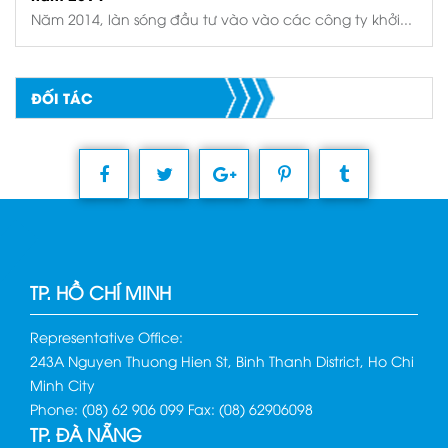
Năm 2014, làn sóng đầu tư vào vào các công ty khởi...
ĐỐI TÁC
TP. HỒ CHÍ MINH
Representative Office:
243A Nguyen Thuong Hien St, Binh Thanh District, Ho Chi
Minh City
Phone: (08) 62 906 099 Fax: (08) 62906098
TP. ĐÀ NẴNG