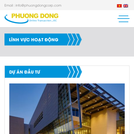
Email :
info@phuongdongcorp.com
LĨNH VỰC HOẠT ĐỘNG
DỰ ÁN ĐẦU TƯ